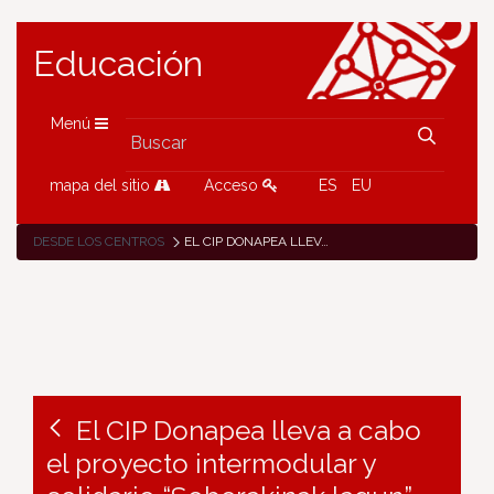
Educación
Menú
mapa del sitio
Acceso
ES
EU
DESDE LOS CENTROS
EL CIP DONAPEA LLEVA A CABO EL PROYECTO INTERMODULAR Y SOLIDARIO “SOBERAKINAK LAGUN”.
El CIP Donapea lleva a cabo
el proyecto intermodular y