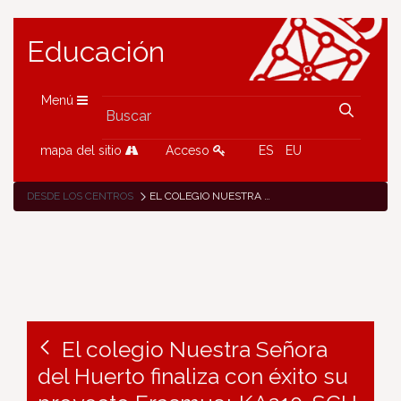
Educación
Menú
mapa del sitio
Acceso
ES
EU
DESDE LOS CENTROS
EL COLEGIO NUESTRA SEÑORA DEL HUERTO FINALIZA CON ÉXITO SU PROYECTO ERASMUS+ KA210-SCH «LA MYTHOLOGIE ET L’ART»
El colegio Nuestra Señora
del Huerto finaliza con éxito su