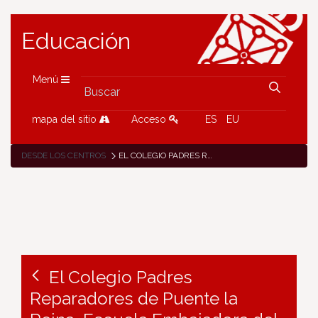
Educación
Menú
mapa del sitio
Acceso
ES
EU
DESDE LOS CENTROS
EL COLEGIO PADRES REPARADORES DE PUENTE LA REINA, ESCUELA EMBAJADORA DEL PARLAMENTO EUROPEO, CELEBRA EL DÍA DE EUROPA
El Colegio Padres
Reparadores de Puente la