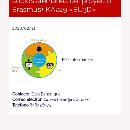
socios alemanes del proyecto
Erasmus+ KA229 «EU3D»
2020/02/21
Más información
Contacto
: Elisa Echenique
Correo electrónico
: eechenie@navarra.es
Teléfono
:848426975