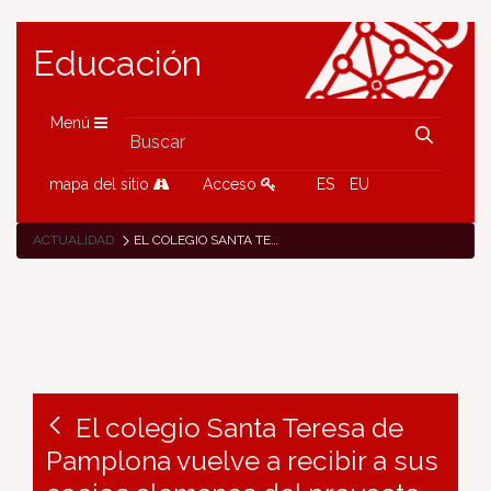
Educación
Menú
mapa del sitio
Acceso
ES
EU
ACTUALIDAD
EL COLEGIO SANTA TERESA DE PAMPLONA VUELVE A RECIBIR A SUS SOCIOS ALEMANES DEL PROYECTO ERASMUS+ KA229 «EU3D»
El colegio Santa Teresa de
Pamplona vuelve a recibir a sus