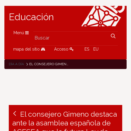
Educación
Menú
mapa del sitio
Acceso
ES
EU
DÍA A DÍA
EL CONSEJERO GIMENO DESTACA ANTE LA ASAMBLEA ESPAÑOLA DE ACESEA QUE LA FUTURA LEY DE ENSEÑANZAS ARTÍSTICAS SALDARÁ UNA “DEUDA HISTÓRICA” CON EL SECTOR
El consejero Gimeno destaca
ante la asamblea española de