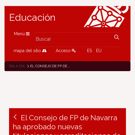
Educación
Menú
mapa del sitio
Acceso
ES
EU
DÍA A DÍA
EL CONSEJO DE FP DE NAVARRA HA APROBADO NUEVAS TITULACIONES Y ACREDITACIONES DE FORMACIÓN PROFESIONAL
El Consejo de FP de Navarra
ha aprobado nuevas