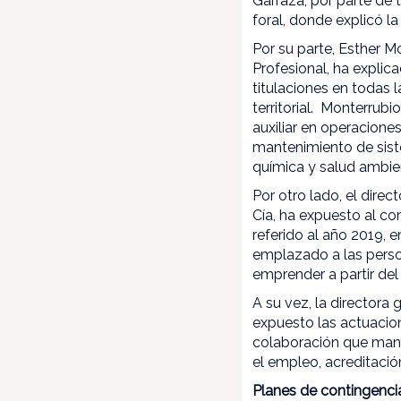
Garraza, por parte de
foral, donde explicó l
Por su parte, Esther M
Profesional, ha explic
titulaciones en todas 
territorial. Monterrub
auxiliar en operacione
mantenimiento de siste
química y salud ambien
Por otro lado, el dire
Cía, ha expuesto al co
referido al año 2019, 
emplazado a las person
emprender a partir del
A su vez, la directora
expuesto las actuacio
colaboración que mant
el empleo, acreditaci
Planes de contingenci