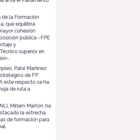
ia ante el Parlamento
ón de la Formación
a, que equilibra
a mayor cohesión
xposición pública –FPE
ontaje y
 Técnico superior en
ión-.
mpleo, Patxi Martínez
Estratégico de FP
 A este respecto se ha
hoja de ruta a
NL), Miriam Martón, ha
estacado la estrecha
eas de formación para
al.