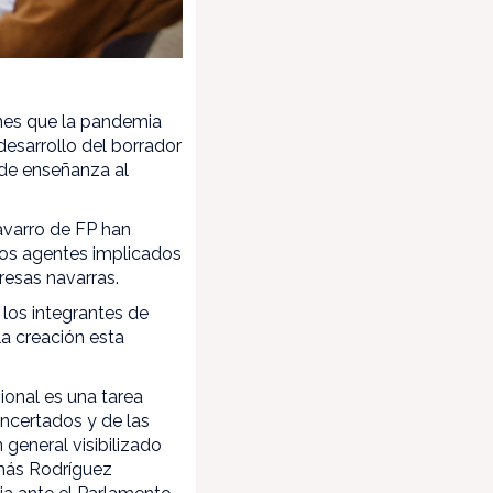
ones que la pandemia
desarrollo del borrador
 de enseñanza al
avarro de FP han
 los agentes implicados
resas navarras.
 los integrantes de
la creación esta
onal es una tarea
oncertados y de las
general visibilizado
omás Rodríguez