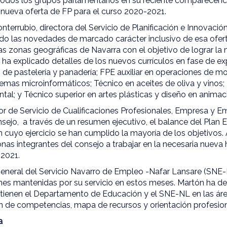
 todos los grupos parlamentarios en su reciente comparecenc
a nueva oferta de FP para el curso 2020-2021.
onterrubio, directora del Servicio de Planificación e Innovaci
ado las novedades de marcado carácter inclusivo de esa ofert
las zonas geográficas de Navarra con el objetivo de lograr l
io ha explicado detalles de los nuevos currículos en fase de e
s de pastelería y panadería; FPE auxiliar en operaciones de m
mas microinformáticos; Técnico en aceites de oliva y vinos;
tal; y Técnico superior en artes plásticas y diseño en animac
ctor de Servicio de Cualificaciones Profesionales, Empresa y E
nsejo, a través de un resumen ejecutivo, el balance del Plan 
en cuyo ejercicio se han cumplido la mayoría de los objetivos.
as integrantes del consejo a trabajar en la necesaria nueva 
 2021.
 general del Servicio Navarro de Empleo -Nafar Lansare (SNE-
nes mantenidas por su servicio en estos meses. Martón ha d
ienen el Departamento de Educación y el SNE-NL en las ár
ón de competencias, mapa de recursos y orientación profesion
a