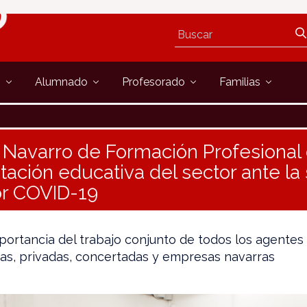
s
Alumnado
Profesorado
Familias
 Navarro de Formación Profesional
tación educativa del sector ante la
r COVID-19
portancia del trabajo conjunto de todos los agentes 
icas, privadas, concertadas y empresas navarras