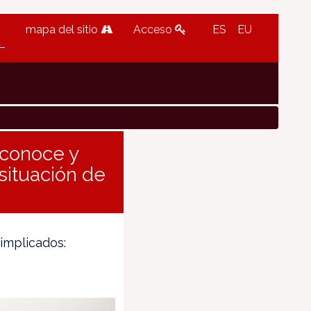
mapa del sitio
Acceso
ES
EU
 conoce y
 situación de
implicados: