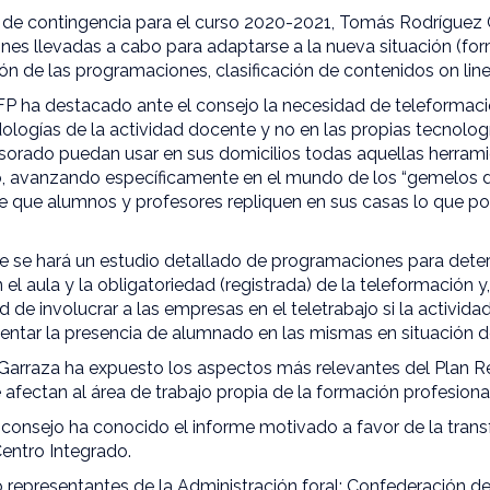
 de contingencia para el curso 2020-2021, Tomás Rodríguez
nes llevadas a cabo para adaptarse a la nueva situación (fo
n de las programaciones, clasificación de contenidos on line
e FP ha destacado ante el consejo la necesidad de teleforma
logías de la actividad docente y no en las propias tecnologí
orado puedan usar en sus domicilios todas aquellas herrami
, avanzando específicamente en el mundo de los “gemelos di
 de que alumnos y profesores repliquen en sus casas lo que p
 se hará un estudio detallado de programaciones para dete
 el aula y la obligatoriedad (registrada) de la teleformación y,
 de involucrar a las empresas en el teletrabajo si la activida
entar la presencia de alumnado en las mismas en situación 
 Garraza ha expuesto los aspectos más relevantes del Plan R
afectan al área de trabajo propia de la formación profesional
l consejo ha conocido el informe motivado a favor de la tra
entro Integrado.
o representantes de la Administración foral; Confederación 