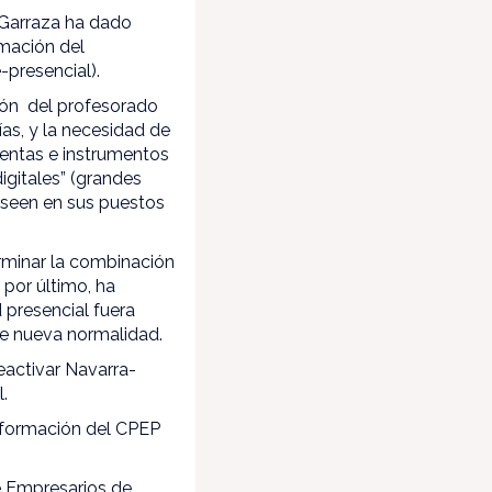
 Garraza ha dado
rmación del
-presencial).
ción del profesorado
as, y la necesidad de
entas e instrumentos
gitales” (grandes
oseen en sus puestos
rminar la combinación
 por último, ha
d presencial fuera
de nueva normalidad.
eactivar Navarra-
.
nsformación del CPEP
de Empresarios de