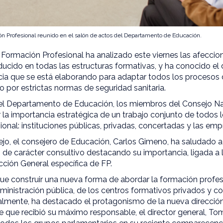
ón Profesional reunido en el salón de actos del Departamento de Educación.
 Formación Profesional ha analizado este viernes las afecci
ucido en todas las estructuras formativas, y ha conocido el 
cia que se está elaborando para adaptar todos los procesos
o por estrictas normas de seguridad sanitaria.
el Departamento de Educación, los miembros del Consejo N
 la importancia estratégica de un trabajo conjunto de todos
ional: instituciones públicas, privadas, concertadas y las emp
ejo, el consejero de Educación, Carlos Gimeno, ha saludado a
de carácter consultivo destacando su importancia, ligada a 
ección General específica de FP.
e construir una nueva forma de abordar la formación profesi
ministración pública, de los centros formativos privados y c
almente, ha destacado el protagonismo de la nueva dirección 
e que recibió su máximo responsable, el director general, T