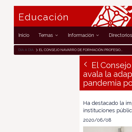
Educación
Inicio
Temas
Información
Directorio
DÍA A DÍA
EL CONSEJO NAVARRO DE FORMACIÓN PROFESIONAL CONOCE Y AVALA LA ADAPTACIÓN EDUCATIVA DEL SECTOR ANTE LA SITUACIÓN DE PANDEMIA POR COVID-19
El Consejo
avala la adap
pandemia po
Ha destacado la im
instituciones públ
2020/06/08