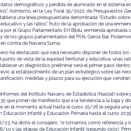
de datos demográficos y pérdida de alumnado en el sistema e
ños”. Asimismo, en la Ley Foral 35/2022, de Presupuestos Ge
stablece una línea presupuestaria denominada “Estudio sobr
educativo y las ratios”, fruto de la aprobación de una enmie
a por el Grupo Parlamentario EH Bildu, enmienda aprobada c
y de los grupos parlamentarios del PSN, Geroa Bai, Podemos
 en contra de Navarra Suma.
meno ha destacado que será necesario disponer de todos los 
 punto de vista de la equidad territorial y educativa, unas ra
tablecer un diagnóstico preliminar será el primer paso dentr
revio al establecimiento de un plan estratégico sobre las ne
anificación, medidas y plazos para su ejecución que vendrán
 informes del Instituto Navarro de Estadística (Nastat) sobre
5 que ponen de manifiesto que a la tendencia a la baja y d
tes en el momento actual hasta el curso 25/26 le seguirá un
n Educación Infantil y Educación Primaria hasta el curso 2035
22/23, ha dicho el consejero, “si tomamos como referencia y
19 y las etapas de Educación Infantil (segundo ciclo), Prim