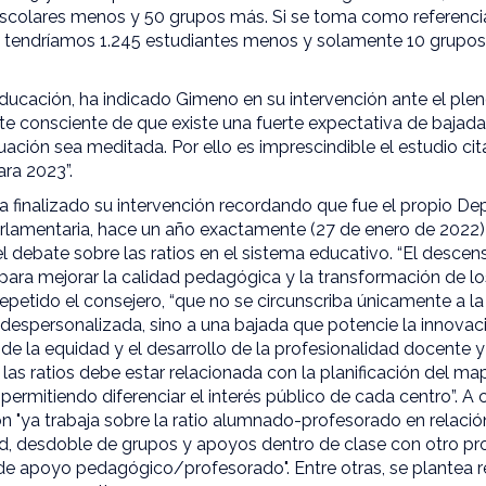
escolares menos y 50 grupos más. Si se toma como referencia 
, tendríamos 1.245 estudiantes menos y solamente 10 grupo
ucación, ha indicado Gimeno en su intervención ante el ple
e consciente de que existe una fuerte expectativa de bajada 
uación sea meditada. Por ello es imprescindible el estudio c
ara 2023”.
a finalizado su intervención recordando que fue el propio D
rlamentaria, hace un año exactamente (27 de enero de 2022) 
el debate sobre las ratios en el sistema educativo. “El desce
para mejorar la calidad pedagógica y la transformación de l
 repetido el consejero, “que no se circunscriba únicamente a 
y despersonalizada, sino a una bajada que potencie la innovac
de la equidad y el desarrollo de la profesionalidad docente 
 las ratios debe estar relacionada con la planificación del ma
permitiendo diferenciar el interés público de cada centro”. A 
n "ya trabaja sobre la ratio alumnado-profesorado en relaci
ad, desdoble de grupos y apoyos dentro de clase con otro pr
 de apoyo pedagógico/profesorado". Entre otras, se plantea r