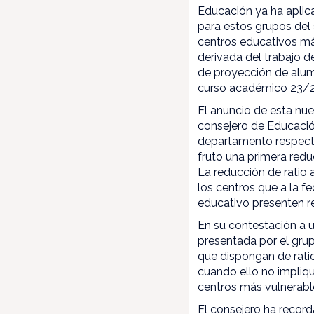
Educación ya ha apli
para estos grupos del 
centros educativos má
derivada del trabajo d
de proyección de alum
curso académico 23/24
El anuncio de esta nu
consejero de Educación
departamento respecto
fruto una primera redu
La reducción de ratio
los centros que a la 
educativo presenten r
En su contestación a u
presentada por el gru
que dispongan de ratio
cuando ello no implique
centros más vulnerabl
El consejero ha recor