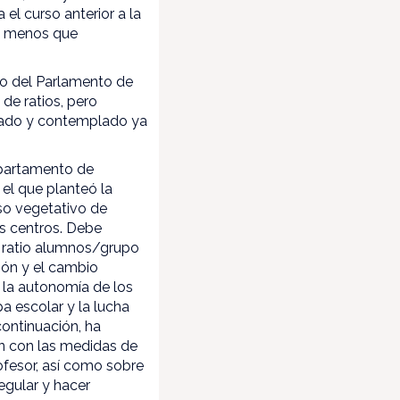
el curso anterior a la
s menos que
no del Parlamento de
de ratios, pero
itado y contemplado ya
epartamento de
el que planteó la
nso vegetativo de
os centros. Debe
la ratio alumnos/grupo
ión y el cambio
y la autonomía de los
pa escolar y la lucha
continuación, ha
ón con las medidas de
ofesor, así como sobre
egular y hacer