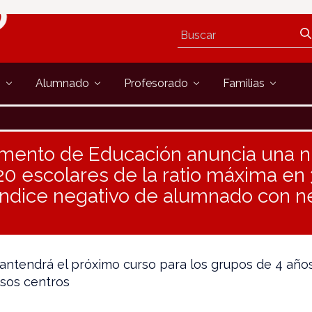
s
Alumnado
Profesorado
Familias
amento de Educación anuncia una 
20 escolares de la ratio máxima en 
índice negativo de alumnado con 
ntendrá el próximo curso para los grupos de 4 años
esos centros