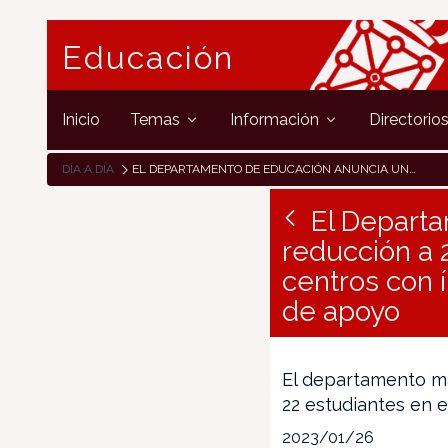
Educación
Inicio
Temas
Información
Directorio
DÍA A DÍA
EL DEPARTAMENTO DE EDUCACIÓN ANUNCIA UNA NUEVA REDUCCIÓN A 20 ESCOLARES DE LA RATIO MÁXIMA EN 3 AÑOS EN LOS CENTROS CON ÍNDICE NEGATIVO DE ALUMNADO CON NECESIDADES DE APOYO
El Depart
reducción a 
centros con 
de apoyo
El departamento ma
22 estudiantes en 
2023/01/26