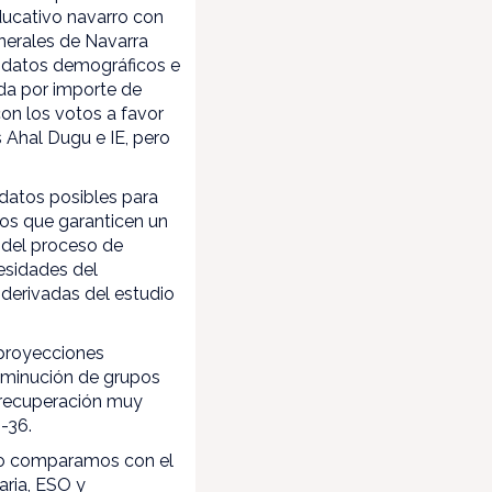
ducativo navarro con
nerales de Navarra
e datos demográficos e
nda por importe de
on los votos a favor
 Ahal Dugu e IE, pero
datos posibles para
tios que garanticen un
o del proceso de
cesidades del
 derivadas del estudio
 proyecciones
isminución de grupos
a recuperación muy
-36.
 lo comparamos con el
aria, ESO y