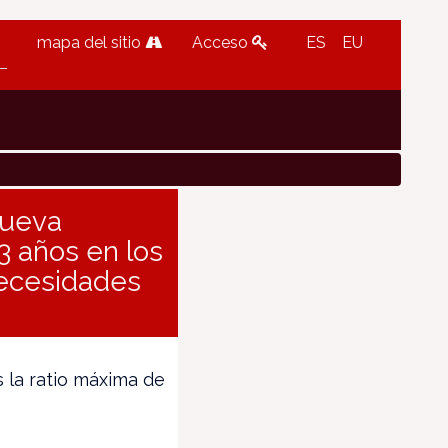
mapa del sitio
Acceso
ES
EU
nueva
3 años en los
necesidades
 la ratio máxima de