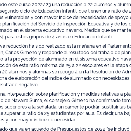
cado este curso 2022/23 una reducción a 22 alumnos y alum
segundo ciclo de Educación Infantil, que tienen una ratio de 2
s vulnerables y con mayor índice de necesidades de apoyo 
e planificación del Servicio de Inspección Educativa y de lo
nado en el sistema educativo navarro. Medida que se mante
 para estos grupos de 4 años en Educación Infantil.
eva reducción ha sido realizado esta mañana en el Parlamento
, Carlos Gimeno y responde al resultado del trabajo de plani
 a la proyección de alumnado en el sistema educativo nava
cción de esta ratio máxima de 25 a 22 escolares en la etapa d
 a 20 alumnos y alumnas se recogerá en la Resolución de Admi
fecha de elaboración del índice de alumnado con necesidades
esultado negativo.
na interpelación sobre planificación y medidas relativas a pl
po de Navarra Suma, el consejero Gimeno ha confirmado tam
s superiores a la señalada, únicamente podrán sustituir las 
 superar la ratio de 25 estudiantes por aula. Es decir, una ba
es y con mayor índice de necesidad.
dado que ya en acuerdo de Presupuestos de 2022 “se incluy