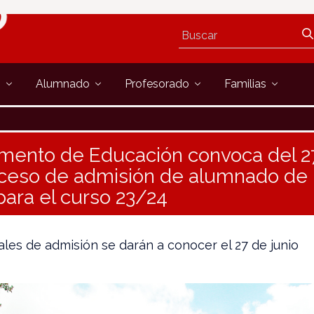
s
Alumnado
Profesorado
Familias
mento de Educación convoca del 27
oceso de admisión de alumnado de
para el curso 23/24
nales de admisión se darán a conocer el 27 de junio