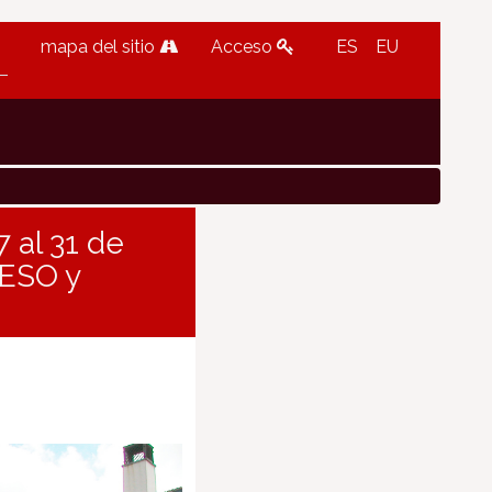
mapa del sitio
Acceso
ES
EU
 al 31 de
 ESO y