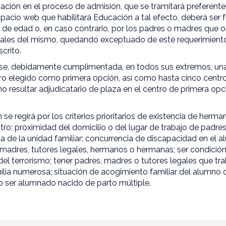
ipación en el proceso de admisión, que se tramitará preferen
pacio web que habilitará Educación a tal efecto, deberá ser 
de edad o, en caso contrario, por los padres o madres que os
gales del mismo, quedando exceptuado de este requerimient
crito.
se, debidamente cumplimentada, en todos sus extremos, una ú
tro elegido como primera opción, así como hasta cinco centro
o resultar adjudicatario de plaza en el centro de primera op
se regirá por los criterios prioritarios de existencia de her
tro; proximidad del domicilio o del lugar de trabajo de padre
ita de la unidad familiar; concurrencia de discapacidad en el
madres, tutores legales, hermanos o hermanas; ser condición
del terrorismo; tener padres, madres o tutores legales que tra
ilia numerosa; situación de acogimiento familiar del alumno
o ser alumnado nacido de parto múltiple.