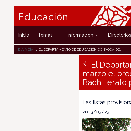
Educación
Inicio
Temas
Información
Directorio
DÍA A DÍA
EL DEPARTAMENTO DE EDUCACIÓN CONVOCA DEL 27 AL 31 DE MARZO EL PROCESO DE ADMISIÓN DE ALUMNADO DE ESO Y BACHILLERATO PARA EL CURSO 23/24
El Departa
marzo el pr
Bachillerato 
Las listas provisio
2023/03/23