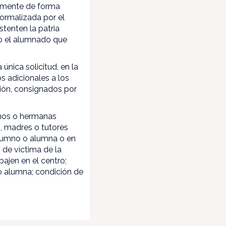
temente de forma
formalizada por el
tenten la patria
o el alumnado que
nica solicitud, en la
s adicionales a los
ción, consignados por
manos o hermanas
s, madres o tutores
 alumno o alumna o en
 de víctima de la
bajen en el centro;
 o alumna; condición de