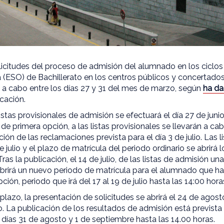
licitudes del proceso de admisión del alumnado en los ciclo
 (ESO) de Bachillerato en los centros públicos y concertados
 a cabo entre los días 27 y 31 del mes de marzo, según
ha da
cación.
listas provisionales de admisión se efectuará el día 27 de juni
 de primera opción, a las listas provisionales se llevarán a ca
ción de las reclamaciones prevista para el día 3 de julio. Las li
 julio y el plazo de matrícula del periodo ordinario se abrirá lo
Tras la publicación, el 14 de julio, de las listas de admisión un
abrirá un nuevo periodo de matrícula para el alumnado que 
ión, periodo que irá del 17 al 19 de julio hasta las 14:00 hora
plazo, la presentación de solicitudes se abrirá el 24 de agosto
o. La publicación de los resultados de admisión está prevista
s días 31 de agosto y 1 de septiembre hasta las 14.00 horas.