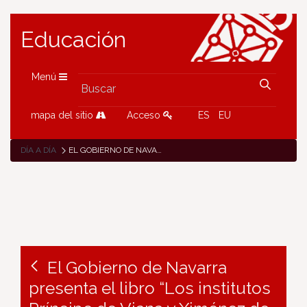
Educación
Menú
mapa del sitio
Acceso
ES
EU
DÍA A DÍA
EL GOBIERNO DE NAVARRA PRESENTA EL LIBRO “LOS INSTITUTOS PRÍNCIPE DE VIANA Y XIMÉNEZ DE RADA DURANTE EL BUP Y EL COU, 1975-1995”
El Gobierno de Navarra
presenta el libro “Los institutos