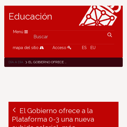
Educación
Menú
mapa del sitio
Acceso
ES
EU
DÍA A DÍA
EL GOBIERNO OFRECE A LA PLATAFORMA 0-3 UNA NUEVA SUBIDA SALARIAL, MÁS CONTRATACIONES Y MEJORA DE LAS SUSTITUCIONES CON UN AUMENTO PRESUPUESTARIO QUE SUPERA LOS 4 MILLONES
El Gobierno ofrece a la
Plataforma 0-3 una nueva