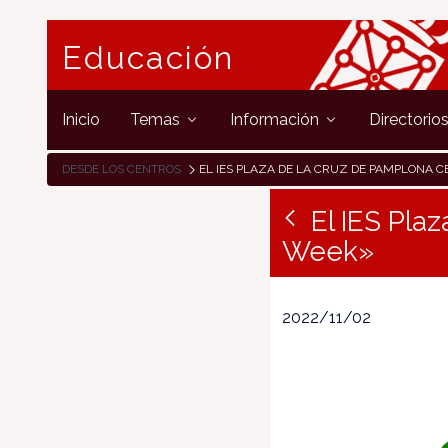
Educación
Inicio
Temas
Información
Directorio
DESDE LOS CENTROS
EL IES PLAZA DE LA CRUZ DE PAMPLONA CELEBRA SU «ERASMUS
El IES Pla
Week»
2022/11/02