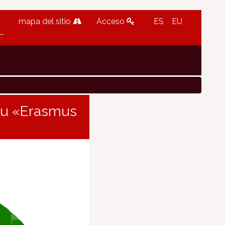
mapa del sitio
Acceso
ES
EU
 su «Erasmus