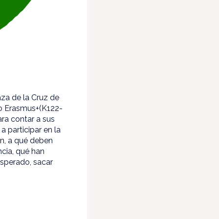
aza de la Cruz de
cto Erasmus+(K122-
ara contar a sus
a participar en la
ón, a qué deben
ncia, qué han
esperado, sacar