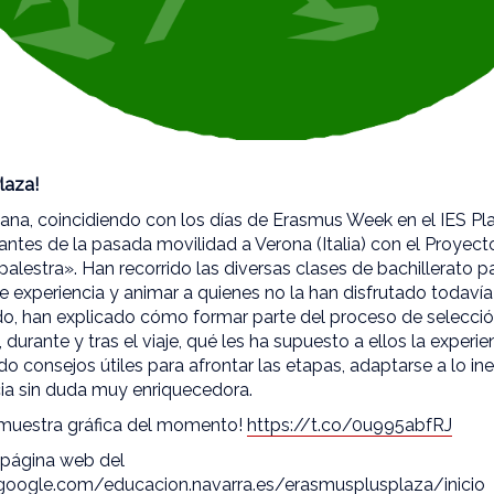
laza!
ana, coincidiendo con los días de Erasmus Week en el IES Pl
antes de la pasada movilidad a Verona (Italia) con el Proye
palestra». Han recorrido las diversas clases de bachillerato p
 experiencia y animar a quienes no la han disfrutado todavía 
do, han explicado cómo formar parte del proceso de selecci
urante y tras el viaje, qué les ha supuesto a ellos la experie
o consejos útiles para afrontar las etapas, adaptarse a lo in
ia sin duda muy enriquecedora.
 muestra gráfica del momento!
https://t.co/0u995abfRJ
 página web del
s.google.com/educacion.navarra.es/erasmusplusplaza/inicio