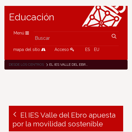
Educación
Menú
mapa del sitio
Acceso
ES
EU
DESDE LOS CENTROS
EL IES VALLE DEL EBRO APUESTA POR LA MOVILIDAD SOSTENIBLE
El IES Valle del Ebro apuesta
por la movilidad sostenible