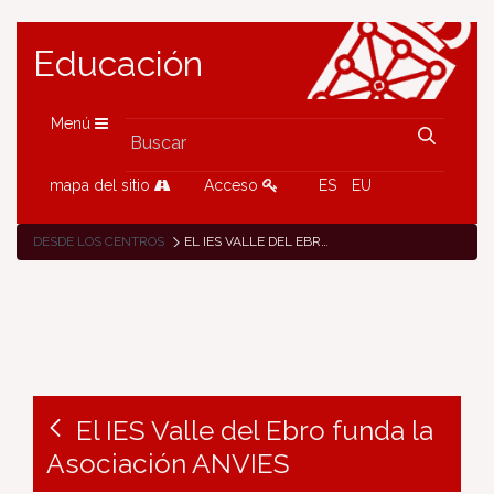
Educación
Menú
mapa del sitio
Acceso
ES
EU
DESDE LOS CENTROS
EL IES VALLE DEL EBRO FUNDA LA ASOCIACIÓN ANVIES
El IES Valle del Ebro funda la
Asociación ANVIES