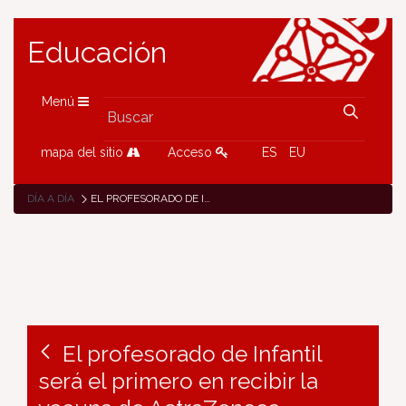
Educación
Menú
mapa del sitio
Acceso
ES
EU
DÍA A DÍA
EL PROFESORADO DE INFANTIL SERÁ EL PRIMERO EN RECIBIR LA VACUNA DE ASTRAZENECA
El profesorado de Infantil
será el primero en recibir la