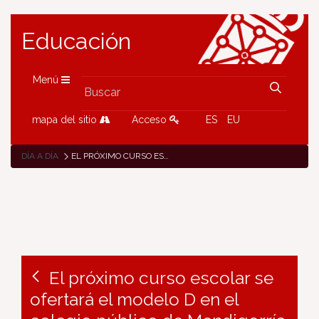
Educación
Menú
mapa del sitio
Acceso
ES
EU
DÍA A DÍA
EL PRÓXIMO CURSO ESCOLAR SE OFERTARÁ EL MODELO D EN EL COLEGIO PÚBLICO DE MENDIGORRÍA
El próximo curso escolar se
ofertará el modelo D en el