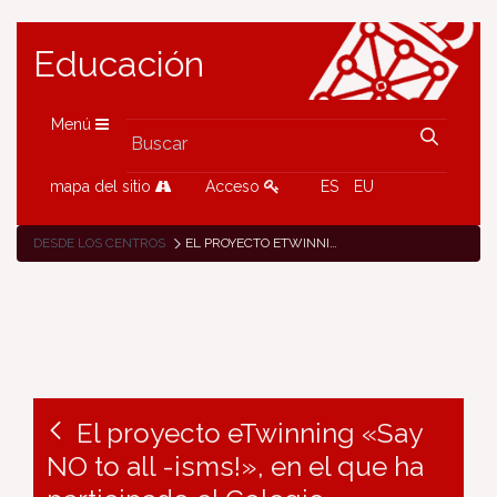
Educación
Menú
mapa del sitio
Acceso
ES
EU
DESDE LOS CENTROS
EL PROYECTO ETWINNING «SAY NO TO ALL -ISMS!», EN EL QUE HA PARTICIPADO EL COLEGIO JESUITINAS DE PAMPLONA, PREMIO NACIONAL EN FRANCIA
El proyecto eTwinning «Say
NO to all -isms!», en el que ha