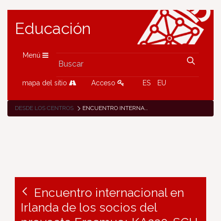
Educación
Menú
mapa del sitio
Acceso
ES
EU
DESDE LOS CENTROS
ENCUENTRO INTERNACIONAL EN IRLANDA DE LOS SOCIOS DEL PROYECTO ERASMUS+ KA220-SCH «GENERACIONES PEDALEANDO POR LA INCLUSIÓN Y LA ACCIÓN CLIMÁTICA»
Encuentro internacional en
Irlanda de los socios del