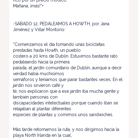
rico por un precio módico.
Mañana, ¡más!”+
-SÁBADO 12, PEDALEAMOS A HOWTH, por Jana
Jiménez y Villar Montorio:
“Comenzamos el día tomando unas bicicletas
prestadas hasta Howth, un pueblo
costero a 20 kms de Dublín. Estuvimos bastante rato
pedaleando hacia la primera
parada, el jardín comunitario de Dublín, aunque a decir
verdad había muchísimos
semáforos y teníamos que parar bastantes veces. En el
jardín nos sirvieron café y
té, nos explicaron que a ese jardín iba mucha gente y
también personas con
discapacidades intelectuales porque cuando iban se
relajaban al plantar diferentes
especies de plantas y comimos unos sandwiches.
Más tarde retomamos la ruta, y nos dirigimos hacia la
playa North Irlanda en la cual,