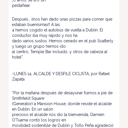
77 años, se tiró sin
pestañear.
Después… ¡¡nos han dado unas pizzas para comer que
estaban buenísimas!! A las
4 hemos cogido el autobús de vuelta a Dublín. El
conductor iba muy rápido y nos ha
dado varios sustos. Hemos cenado en el pub Scatterly
y luego un grupo hemos ido
al centro, Temple Bar incluido, y otros de cabeza al
hotel”.
-LUNES 14, ALCALDE Y DESFILE CICLISTA, por Rafael
Zapata
“Por la mañana después de desayunar fuimos a pie de
Smithfield Square
(Generator) a Mansion House, donde reside el alcalde
en Dublín. En un salón
precioso el alcalde nos dio la bienvenida, Damien
O’Tuama contó los logros en
movilidad sostenible de Dublín y Toño Peña agradeció