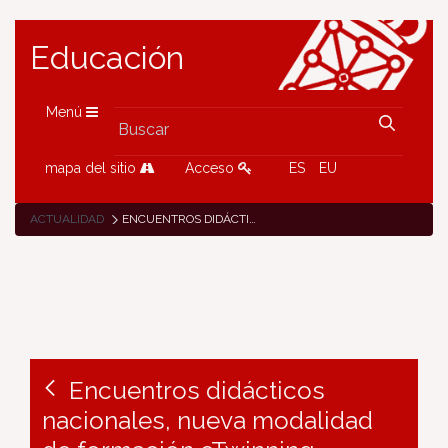
Educación
Menú
mapa del sitio
Acceso
ES
EU
ACTUALIDAD
ENCUENTROS DIDÁCTICOS NACIONALES, NUEVA MODALIDAD DE FORMACIÓN ETWINNING
Encuentros didácticos
nacionales, nueva modalidad