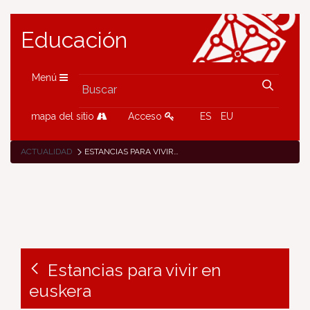
Educación
Menú
mapa del sitio
Acceso
ES
EU
ACTUALIDAD
ESTANCIAS PARA VIVIR EN EUSKERA
Estancias para vivir en
euskera