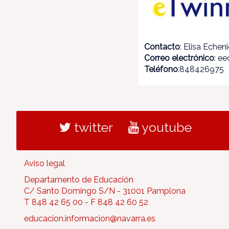
Contacto
: Elisa Echen
Correo electrónico
: e
Teléfono
:848426975
twitter
youtube
Aviso legal
Departamento de Educación
C/ Santo Domingo S/N - 31001 Pamplona
T 848 42 65 00 - F 848 42 60 52
educacion.informacion@navarra.es