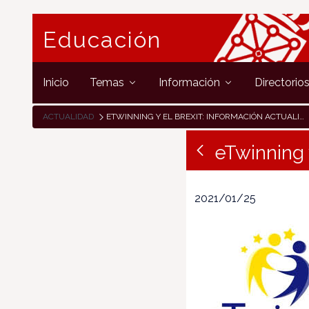
Educación
Inicio
Temas
Información
Directorio
ACTUALIDAD
ETWINNING Y EL BREXIT: INFORMACIÓN ACTUALIZADA
eTwinning 
2021/01/25