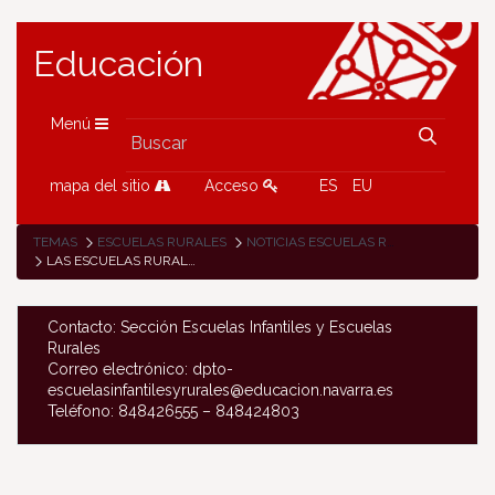
Educación
Menú
mapa del sitio
Acceso
ES
EU
TEMAS
ESCUELAS RURALES
NOTICIAS ESCUELAS RURALES
LAS ESCUELAS RURALES DE BORTZIRIAK (CINCO VILLAS) PARTICIPARON EN EL EJERCICIO PASIVO EUSKARALDIA DE ESTE AÑO
Contacto: Sección Escuelas Infantiles y Escuelas
Rurales
Correo electrónico: dpto-
escuelasinfantilesyrurales@educacion.navarra.es
Teléfono: 848426555 – 848424803