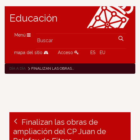
Educación
Menú
mapa del sitio
Acceso
ES
EU
DÍA A DÍA
FINALIZAN LAS OBRAS DE AMPLIACIÓN DEL CP JUAN DE PALAFOX DE FITERO
Finalizan las obras de
ampliación del CP Juan de