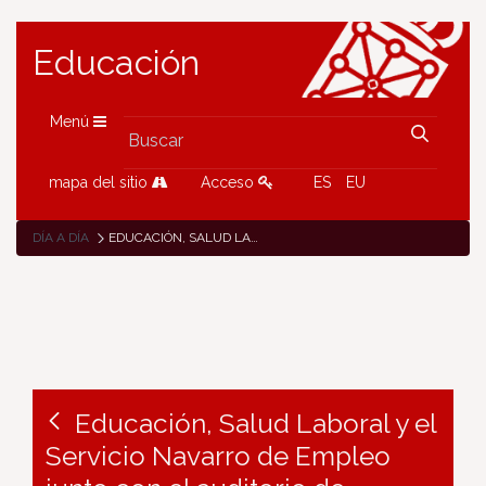
Educación
Menú
mapa del sitio
Acceso
ES
EU
DÍA A DÍA
EDUCACIÓN, SALUD LABORAL Y EL SERVICIO NAVARRO DE EMPLEO JUNTO CON EL AUDITORIO DE BARAÑAIN, PRESENTAN EL PROYECTO EDUCATIVO “CRECER CON ARTE”
Educación, Salud Laboral y el
Servicio Navarro de Empleo