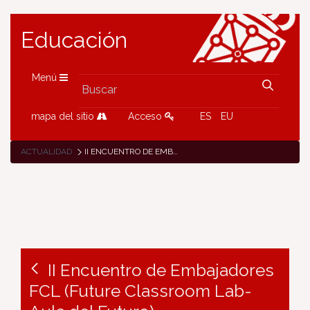
Educación
Menú
mapa del sitio
Acceso
ES
EU
ACTUALIDAD
II ENCUENTRO DE EMBAJADORES FCL (FUTURE CLASSROOM LAB-AULA DEL FUTURO)
II Encuentro de Embajadores
FCL (Future Classroom Lab-