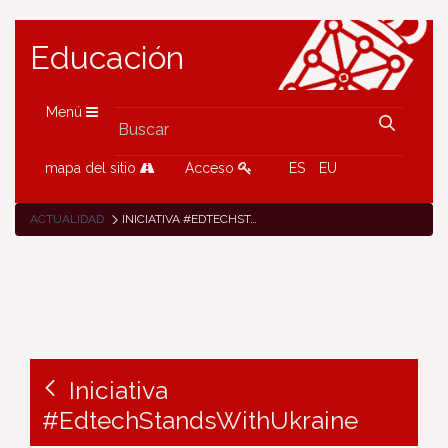
Educación
Menú
mapa del sitio
Acceso
ES
EU
ACTUALIDAD
INICIATIVA #EDTECHSTANDSWITHUKRAINE
Iniciativa
#EdtechStandsWithUkraine