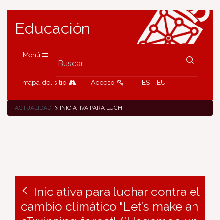
Educación
Menú
mapa del sitio
Acceso
ES
EU
ACTUALIDAD
INICIATIVA PARA LUCHAR CONTRA EL CAMBIO CLIMÁTICO "LET’S MAKE AN ETWINNING FOREST!/¡HAGAMOS UN BOSQUE ETWINNING!"
Iniciativa para luchar contra el
cambio climático "Let’s make an