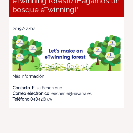
eTwinning forest!/¡Hagamos un
bosque eTwinning!"
2019/12/02
Más información
Contacto
: Elisa Echenique
Correo electrónico
: eechenie@navarra.es
Teléfono
:848426975