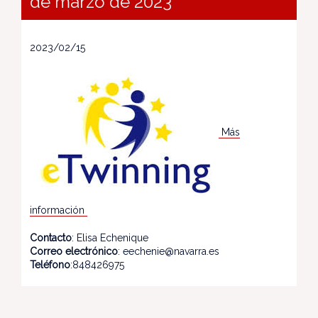
de marzo de 2023
2023/02/15
Más
información
Contacto
: Elisa Echenique
Correo electrónico
: eechenie@navarra.es
Teléfono
:848426975