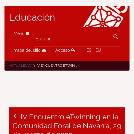
Educación
Menú
mapa del sitio
Acceso
ES
EU
ACTUALIDAD
IV ENCUENTRO ETWINNING EN LA COMUNIDAD FORAL DE NAVARRA, 29 DE MARZO DE 2023
IV Encuentro eTwinning en la
Comunidad Foral de Navarra, 29