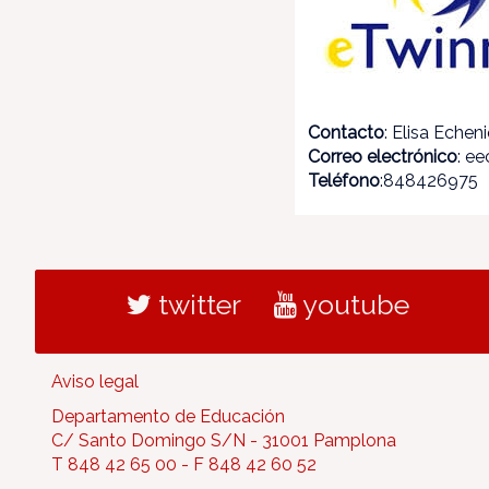
Contacto
: Elisa Echen
Correo electrónico
: e
Teléfono
:848426975
twitter
youtube
Aviso legal
Departamento de Educación
C/ Santo Domingo S/N - 31001 Pamplona
T 848 42 65 00 - F 848 42 60 52