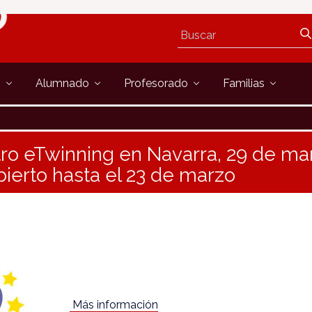
s
Alumnado
Profesorado
Familias
ro eTwinning en Navarra, 29 de mar
bierto hasta el 23 de marzo
Más información