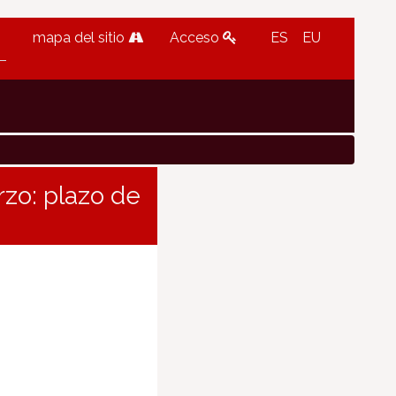
mapa del sitio
Acceso
ES
EU
zo: plazo de