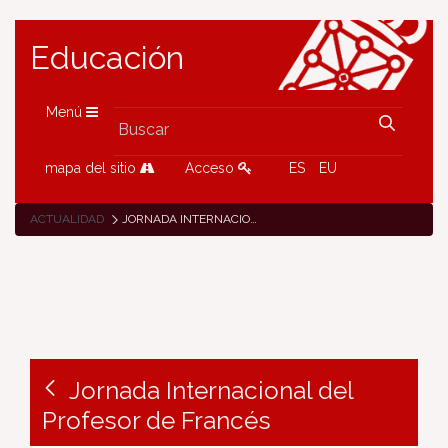
Educación
Menú
mapa del sitio
Acceso
ES
EU
ACTUALIDAD
JORNADA INTERNACIONAL DEL PROFESOR DE FRANCÉS
Jornada Internacional del
Profesor de Francés