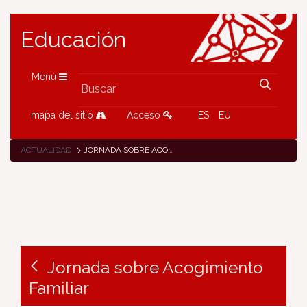
Educación
Menú
mapa del sitio
Acceso
ES
EU
ACTUALIDAD
JORNADA SOBRE ACOGIMIENTO FAMILIAR
Jornada sobre Acogimiento
Familiar