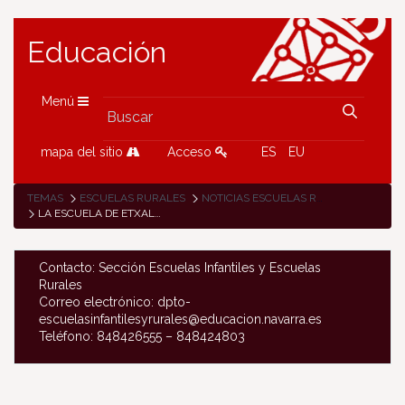
Educación
Menú
mapa del sitio
Acceso
ES
EU
TEMAS
ESCUELAS RURALES
NOTICIAS ESCUELAS RURALES
LA ESCUELA DE ETXALAR ESTRENA VÍDEO POR EL DÍA CONTRA LA LGTBIFOBIA
Contacto: Sección Escuelas Infantiles y Escuelas
Rurales
Correo electrónico: dpto-
escuelasinfantilesyrurales@educacion.navarra.es
Teléfono: 848426555 – 848424803