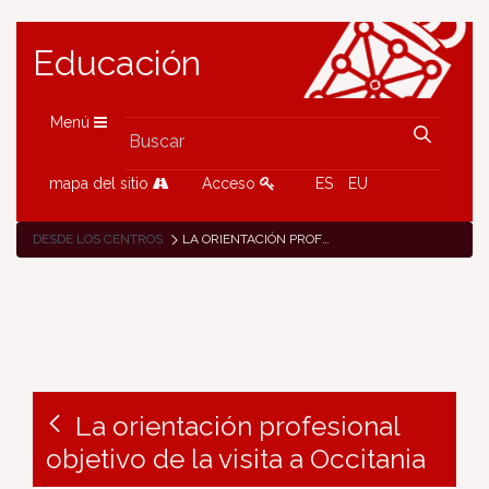
Educación
Menú
mapa del sitio
Acceso
ES
EU
DESDE LOS CENTROS
LA ORIENTACIÓN PROFESIONAL OBJETIVO DE LA VISITA A OCCITANIA
La orientación profesional
objetivo de la visita a Occitania