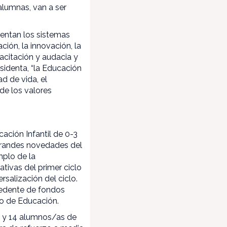
alumnas, van a ser
rentan los sistemas
ión, la innovación, la
pacitación y audacia y
esidenta, “la Educación
ad de vida, el
 de los valores
ación Infantil de 0-3
 grandes novedades del
mplo de la
ativas del primer ciclo
salización del ciclo.
ocedente de fondos
to de Educación.
s y 14 alumnos/as de