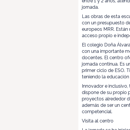
entre 1 y 2 años, aten
jornada.
Las obras de esta escu
con un presupuesto de
europeos MRR. Están ub
acceso propio e indepe
El colegio Doña Álvara
con una importante me
docentes. El centro of
jornada continua. Es u
primer ciclo de ESO. 
teniendo la educación
Innovador e inclusivo, 
dispone de su propio p
proyectos alrededor de
además de ser un centr
competencial.
Visita al centro