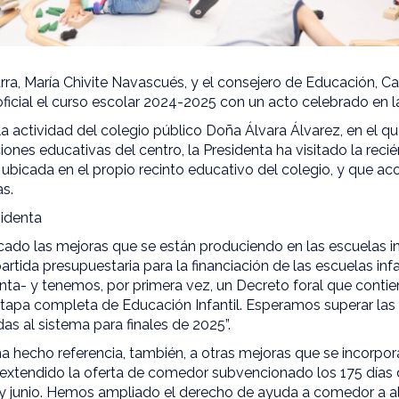
ra, María Chivite Navascués, y el consejero de Educación, C
ficial el curso escolar 2024-2025 con un acto celebrado en l
 actividad del colegio público Doña Álvara Álvarez, en el q
ciones educativas del centro, la Presidenta ha visitado la rec
d, ubicada en el propio recinto educativo del colegio, y que a
as.
sidenta
cado las mejoras que se están produciendo en las escuelas inf
rtida presupuestaria para la financiación de las escuelas infa
nta- y tenemos, por primera vez, un Decreto foral que contie
etapa completa de Educación Infantil. Esperamos superar las
as al sistema para finales de 2025”.
ha hecho referencia, también, a otras mejoras que se incorpor
a extendido la oferta de comedor subvencionado los 175 días d
y junio. Hemos ampliado el derecho de ayuda a comedor a 