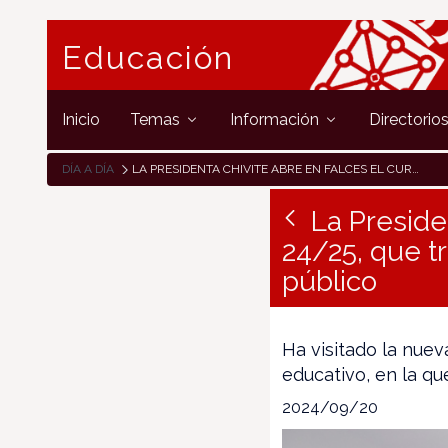
Educación
Inicio
Temas
Información
Directorio
DÍA A DÍA
LA PRESIDENTA CHIVITE ABRE EN FALCES EL CURSO ESCOLAR 24/25, QUE TRAE ENTRE SUS NOVEDADES LA GRATUIDAD DEL 0-3 PÚBLICO
La Preside
24/25, que t
público
Ha visitado la nueva
educativo, en la qu
2024/09/20