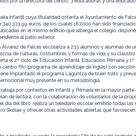
didos por la directora del centro, 3 educadoras y una educad
ela infantil cuya titularidad ostenta el Ayuntamiento de Fal
 340.333,99 euros, de los cuales 187.000 han sido financiad
icadas en el mismo edificio que alberga el colegio, disponen
ndiente al patio exterior.
 Álvarez de Falces escolariza a 233 alumnos y alumnas de un 
zcla de culturas, costumbres y formas de vida y su claustr
erta el 2º ciclo de Educación Infantil, Educación Primaria y 1
n centro PAI (programa de aprendizaje de inglés) con sección p
Tiene implantado el programa Laguntza de buen trato y preve
 emocional muy presente en su metodología.
trabaja por contextos en Infantil y Primaria en la mayor parte 
lan de lectura, con la colaboración de voluntarios de la propi
l día del libro, realiza un telediario escolar emitido todas la
o Skolae y ofrecer otras actividades abiertas que favorecen 