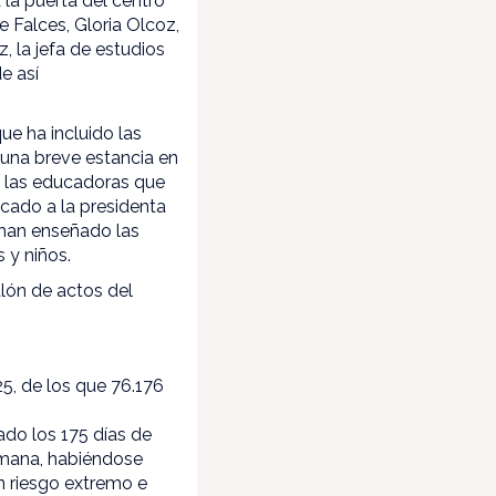
 la puerta del centro
e Falces, Gloria Olcoz,
, la jefa de estudios
de así
que ha incluido las
 una breve estancia en
 y las educadoras que
icado a la presidenta
 han enseñado las
 y niños.
alón de actos del
5, de los que 76.176
ado los 175 días de
semana, habiéndose
 riesgo extremo e