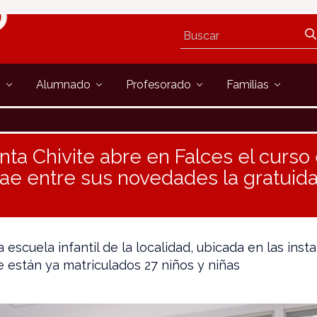
s
Alumnado
Profesorado
Familias
nta Chivite abre en Falces el curso
rae entre sus novedades la gratuida
 escuela infantil de la localidad, ubicada en las inst
e están ya matriculados 27 niños y niñas