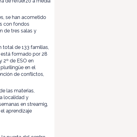
ora de refuerzo a media
ces, se han acometido
os con fondos
 de tres salas y
total de 133 familias,
o está formado por 28
º y 2º de ESO en
lurilingüe en el
nción de conflictos,
de las materias,
a localidad y
s semanas en streamig,
el aprendizaje