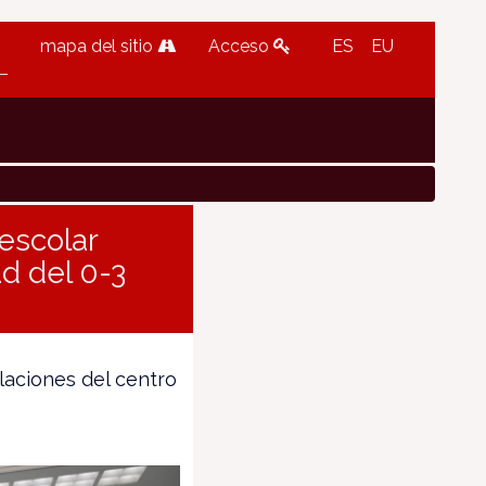
mapa del sitio
Acceso
ES
EU
 escolar
d del 0-3
alaciones del centro