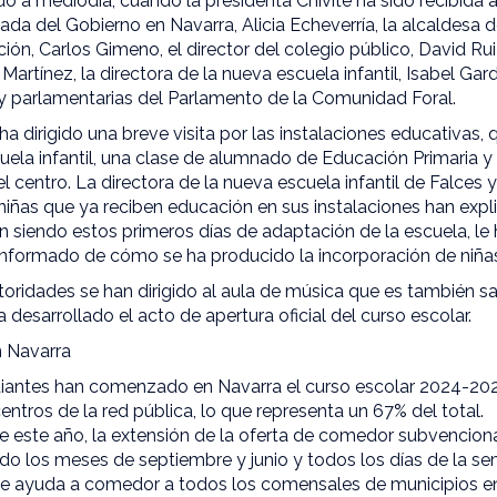
do a mediodía, cuando la presidenta Chivite ha sido recibida a
ada del Gobierno en Navarra, Alicia Echeverría, la alcaldesa d
ón, Carlos Gimeno, el director del colegio público, David Ruiz
r Martínez, la directora de la nueva escuela infantil, Isabel Gar
 parlamentarias del Parlamento de la Comunidad Foral.
 ha dirigido una breve visita por las instalaciones educativas, 
uela infantil, una clase de alumnado de Educación Primaria y
el centro. La directora de la nueva escuela infantil de Falces
 niñas que ya reciben educación en sus instalaciones han expl
 siendo estos primeros días de adaptación de la escuela, le
 informado de cómo se ha producido la incorporación de niñas
toridades se han dirigido al aula de música que es también s
 desarrollado el acto de apertura oficial del curso escolar.
n Navarra
udiantes han comenzado en Navarra el curso escolar 2024-202
entros de la red pública, lo que representa un 67% del total.
e este año, la extensión de la oferta de comedor subvencion
ndo los meses de septiembre y junio y todos los días de la 
e ayuda a comedor a todos los comensales de municipios en