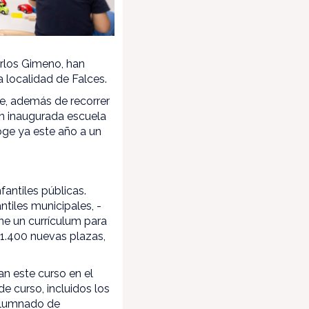
arlos Gimeno, han
a localidad de Falces.
ue, además de recorrer
ién inaugurada escuela
coge ya este año a un
antiles públicas.
ntiles municipales, -
ne un currículum para
 1.400 nuevas plazas,
an este curso en el
e curso, incluidos los
alumnado de