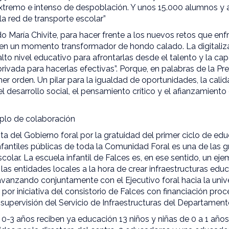
extremo e intenso de despoblación. Y unos 15.000 alumnos y 
la red de transporte escolar”
do María Chivite, para hacer frente a los nuevos retos que enf
en un momento transformador de hondo calado. La digitalizac
alto nivel educativo para afrontarlas desde el talento y la ca
rivada para hacerlas efectivas”. Porque, en palabras de la Pr
mer orden. Un pilar para la igualdad de oportunidades, la calid
l desarrollo social, el pensamiento crítico y el afianzamiento
mplo de colaboración
a del Gobierno foral por la gratuidad del primer ciclo de educ
infantiles públicas de toda la Comunidad Foral es una de las
scolar. La escuela infantil de Falces es, en ese sentido, un eje
las entidades locales a la hora de crear infraestructuras educ
avanzando conjuntamente con el Ejecutivo foral hacia la univer
a por iniciativa del consistorio de Falces con financiación pr
supervisión del Servicio de Infraestructuras del Departamen
 0-3 años reciben ya educación 13 niños y niñas de 0 a 1 año