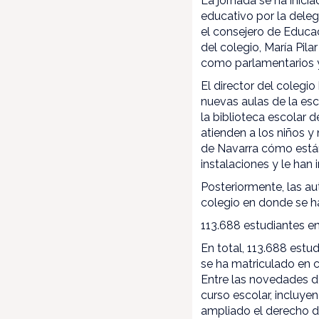
La jornada se ha inicia
educativo por la deleg
el consejero de Educaci
del colegio, María Pila
como parlamentarios y
El director del colegio
nuevas aulas de la esc
la biblioteca escolar d
atienden a los niños y
de Navarra cómo están
instalaciones y le han
Posteriormente, las au
colegio en donde se ha
113.688 estudiantes e
En total, 113.688 est
se ha matriculado en c
Entre las novedades d
curso escolar, incluye
ampliado el derecho d