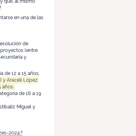
 y que, al mismo
.
ntarse en una de las
resolución de
 proyectos (entre
Secundaria y
 de 12 a 15 años.
 y Araceli López 
5 años.
tegoría de 16 a 19
tíbaliz Miguel y
izes-2024?