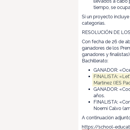
llevados a cabo 
tiempo, se ocup
Si un proyecto incluye
categorías.
RESOLUCIÓN DE LO
Con fecha de 26 de ab
ganadores de los Prem
ganadores y finalistas
Bachillerato:
GANADOR: «Oceans
FINALISTA: «Let’
Martínez (IES Pa
GANADOR: «Code 
años.
FINALISTA: «Comp
Noemí Calvo (amb
A continuación adjunto
https://school-educa