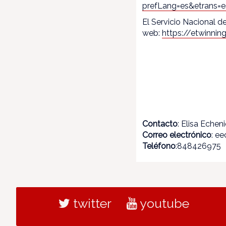
prefLang=es&etrans=e
El Servicio Nacional 
web:
https://etwinni
Contacto
: Elisa Echen
Correo electrónico
: e
Teléfono
:848426975
twitter
youtube