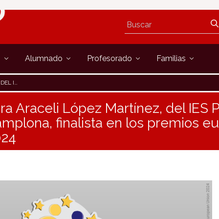
s
Alumnado
Profesorado
Familias
ETWINNING 2024
ra Araceli López Martínez, del IES
amplona, finalista en los premios e
024