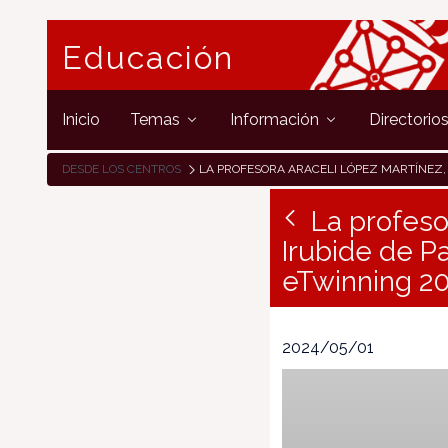
Educación
Inicio
Temas
Información
Directorio
DESDE LOS CENTROS
LA PROFESORA ARACELI LÓPEZ MARTÍNEZ, DEL IES PADRE MORET-IRUBIDE DE PAMPLONA, FINALISTA EN LOS PREMIOS EUROPEOS 
La profeso
Irubide de P
eTwinning 2
2024/05/01