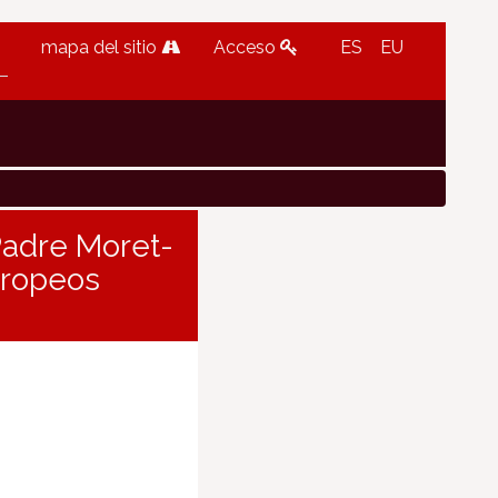
mapa del sitio
Acceso
ES
EU
 Padre Moret-
uropeos