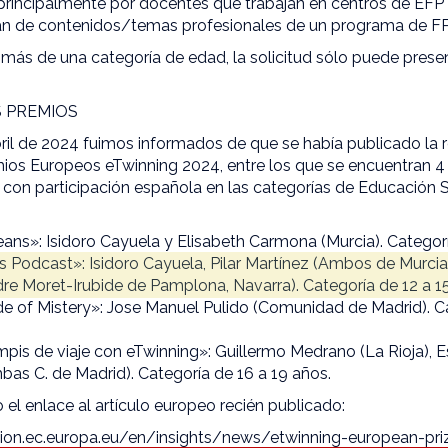
principalmente por docentes que trabajan en centros de EFP
an de contenidos/temas profesionales de un programa de FP
 más de una categoría de edad, la solicitud sólo puede prese
S PREMIOS
ril de 2024 fuimos informados de que se había publicado la 
ios Europeos eTwinning 2024, entre los que se encuentran 4
) con participación española en las categorías de Educación 
»: Isidoro Cayuela y Elisabeth Carmona (Murcia). Categoría
s Podcast»: Isidoro Cayuela, Pilar Martínez (Ambos de Murcia)
dre Moret-Irubide de Pamplona, Navarra). Categoría de 12 a 1
of Mistery»: Jose Manuel Pulido (Comunidad de Madrid). Ca
is de viaje con eTwinning»: Guillermo Medrano (La Rioja), Es
as C. de Madrid). Categoría de 16 a 19 años.
 el enlace al artículo europeo recién publicado:
tion.ec.europa.eu/en/insights/news/etwinning-european-pr