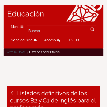
Educación
Menú
mapa del sitio
Acceso
ES
EU
ACTUALIDAD
LISTADOS DEFINITIVOS DE LOS CURSOS B2 Y C1 DE INGLÉS PARA EL PROFESORADO
Listados definitivos de los
cursos B2 y C1 de inglés para el