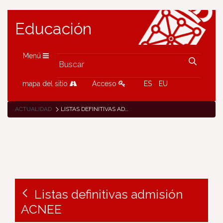
Educación
Menú
mapa del sitio
Acceso
ES
EU
ACTUALIDAD
LISTAS DEFINITIVAS ADMISIÓN ACNEE
Listas definitivas admisión
ACNEE