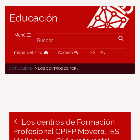
Educación
Menú
mapa del sitio
Acceso
ES
EU
ACTUALIDAD
LOS CENTROS DE FORMACIÓN PROFESIONAL CPIFP MOVERA, IES MOLLERUSA Y CI AGROFORESTAL PONEN EN MARCHA EN EL PROYECTO DE INNOVACIÓN ESTATAL “AGRICULTURA 4.0”
Los centros de Formación
Profesional CPIFP Movera, IES