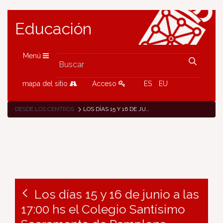
Educación
Menú
mapa del sitio
Acceso
ES
EU
DESDE LOS CENTROS
LOS DÍAS 15 Y 16 DE JUNIO A LAS 17:00 HS EL COLEGIO SANTÍSIMO SACRAMENTO DE PAMPLONA REPRESENTARÁ EL MUSICAL DE "EL REY LEÓN"
Los días 15 y 16 de junio a las
17:00 hs el Colegio Santísimo