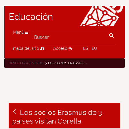
Educación
Menú
mapa del sitio
Acceso
ES
EU
DESDE LOS CENTROS
LOS SOCIOS ERASMUS DE 3 PAISES VISITAN CORELLA
Los socios Erasmus de 3
paises visitan Corella