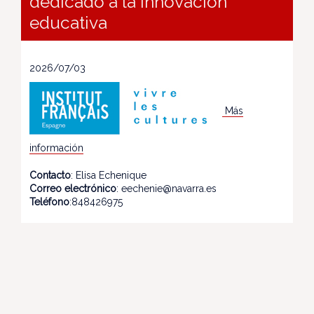
dedicado a la innovación
educativa
2026/07/03
Más
información
Contacto
: Elisa Echenique
Correo electrónico
: eechenie@navarra.es
Teléfono
:848426975