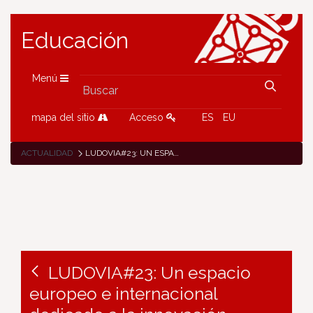
Educación
Menú
mapa del sitio
Acceso
ES
EU
ACTUALIDAD
LUDOVIA#23: UN ESPACIO EUROPEO E INTERNACIONAL DEDICADO A LA INNOVACIÓN EDUCATIVA
LUDOVIA#23: Un espacio
europeo e internacional