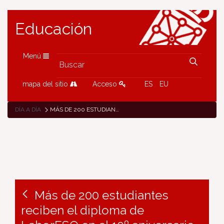
Educación
Menú
mapa del sitio
Acceso
ES
EU
DÍA A DÍA
MÁS DE 200 ESTUDIANTES RECIBEN EL DIPLOMA DE LABORESO EN EL 10º ANIVERSARIO DEL PROGRAMA
Más de 200 estudiantes
reciben el diploma de