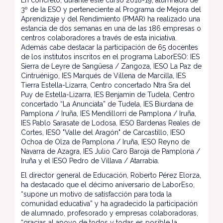
En concreto, durante este curso 2018-19, alumnado de
3º de la ESO y perteneciente al Programa de Mejora del
Aprendizaje y del Rendimiento (PMAR) ha realizado una
estancia de dos semanas en una de las 186 empresas o
centros colaboradores a través de esta iniciativa.
Además cabe destacar la participación de 65 docentes
de los institutos inscritos en el programa LaborESO: IES
Sierra de Leyre de Sangüesa / Zangoza, IESO La Paz de
Cintruénigo, IES Marqués de Villena de Marcilla, IES
Tierra Estella-Lizarra, Centro concertado Ntra Sra del
Puy de Estella-Lizarra, IES Benjamin de Tudela, Centro
concertado “La Anunciata” de Tudela, IES Biurdana de
Pamplona / Iruña, IES Mendillorri de Pamplona / Iruña,
IES Pablo Sarasate de Lodosa, IESO Bardenas Reales de
Cortes, IESO "Valle del Aragón" de Carcastillo, IESO
Ochoa de Olza de Pamplona / Iruña, IESO Reyno de
Navarra de Azagra, IES Julio Caro Baroja de Pamplona /
Iruña y el IESO Pedro de Villava / Atarrabia.
El director general de Educación, Roberto Pérez Elorza,
ha destacado que el décimo aniversario de LaborEso,
“supone un motivo de satisfacción para toda la
comunidad educativa” y ha agradecido la participación
de alumnado, profesorado y empresas colaboradoras,
“gracias al apoyo de todos y todas es posible la