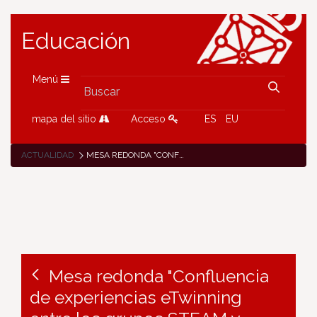
Educación
Menú
mapa del sitio
Acceso
ES
EU
ACTUALIDAD
MESA REDONDA "CONFLUENCIA DE EXPERIENCIAS ETWINNING ENTRE LOS GRUPOS STEAM Y ÁREAS RURALES"
Mesa redonda "Confluencia
de experiencias eTwinning