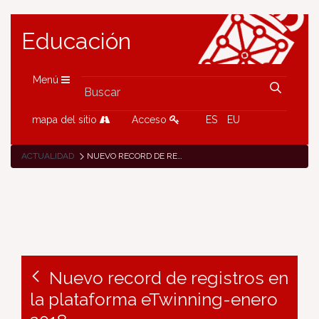
Educación
Menú
mapa del sitio
Acceso
ES
EU
ACTUALIDAD
NUEVO RECORD DE REGISTROS EN LA PLATAFORMA ETWINNING-ENERO 2018
Nuevo record de registros en
la plataforma eTwinning-enero