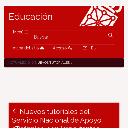
Educación
Menú
mapa del sitio
Acceso
ES
EU
ACTUALIDAD
NUEVOS TUTORIALES DEL SERVICIO NACIONAL DE APOYO ETWINNING CON IMPORTANTES ACTUALIZACIONES
Nuevos tutoriales del
Servicio Nacional de Apoyo