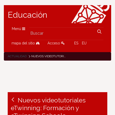
Educación
Menú
mapa del sitio
Acceso
ES
EU
ACTUALIDAD
NUEVOS VIDEOTUTORIALES ETWINNING: FORMACIÓN Y ETWINNING SCHOOLS
Nuevos videotutoriales
eTwinning: Formación y