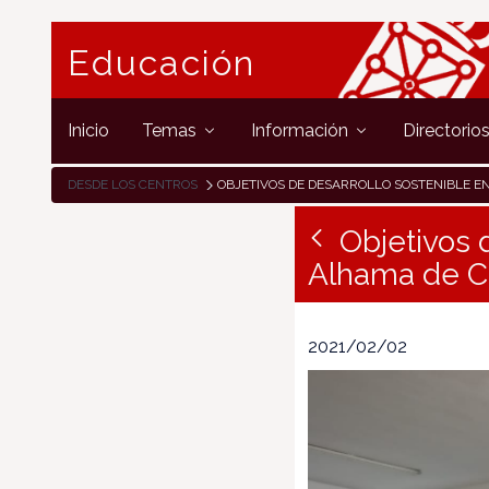
Educación
Inicio
Temas
Información
Directorio
DESDE LOS CENTROS
OBJETIVOS DE DESARROLLO SOSTENIBLE EN EL AULA DESDE EL IES ALHAMA D
Objetivos 
Alhama de C
2021/02/02