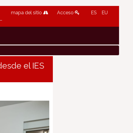
mapa del sitio
Acceso
ES
EU
desde el IES