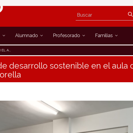
s
Alumnado
Profesorado
Familias
E CORELLA
de desarrollo sostenible en el aula 
orella