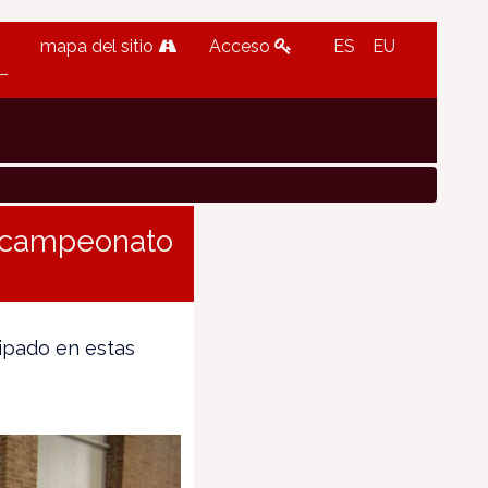
mapa del sitio
Acceso
ES
EU
l campeonato
ipado en estas