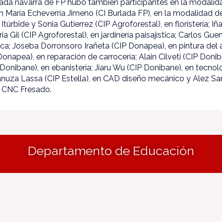
ada navarra de FP hubo también participantes en la modalida
 María Echeverría Jimeno (CI Burlada FP), en la modalidad de
Itúrbide y Sonia Gutierrez (CIP Agroforestal), en floristería; Iña
ia Gil (CIP Agroforestal), en jardinería paisajística; Carlos G
ca; Joseba Dorronsoro Irañeta (CIP Donapea), en pintura del
napea), en reparación de carrocería; Alain Cilveti (CIP Doniba
 Donibane), en ebanistería; Jiaru Wu (CIP Donibane), en tecno
nuza Lassa (CIP Estella), en CAD diseño mecánico y Alez S
n CNC Fresado.
Departamento de Educación