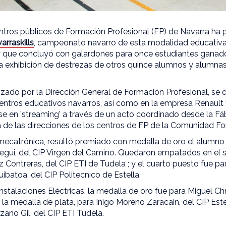
ros públicos de Formación Profesional (FP) de Navarra ha p
arraskills
, campeonato navarro de esta modalidad educativa
 y que concluyó con galardones para once estudiantes ganado
a exhibición de destrezas de otros quince alumnos y alumnas
zado por la Dirección General de Formación Profesional, se 
centros educativos navarros, así como en la empresa Renault 
e en 'streaming' a través de un acto coordinado desde la F
 de las direcciones de los centros de FP de la Comunidad For
 mecatrónica, resultó premiado con medalla de oro el alumno
tegui, del CIP Virgen del Camino. Quedaron empatados en el
 Contreras, del CIP ETI de Tudela ; y el cuarto puesto fue p
batoa, del CIP Politecnico de Estella.
nstalaciones Eléctricas, la medalla de oro fue para Miguel Chr
 la medalla de plata, para Iñigo Moreno Zaracain, del CIP Este
ano Gil, del CIP ETI Tudela.