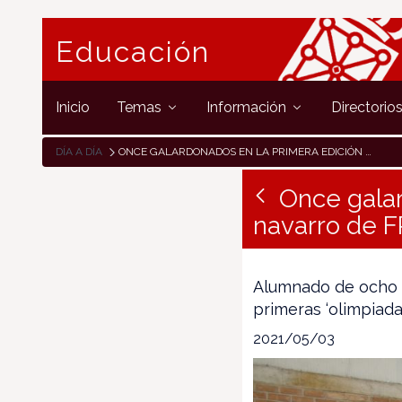
Educación
Inicio
Temas
Información
Directorio
DÍA A DÍA
ONCE GALARDONADOS EN LA PRIMERA EDICIÓN DEL CAMPEONATO NAVARRO DE FP ‘NAVARRASKILLS’
Once gala
navarro de FP
Alumnado de ocho c
primeras ‘olimpiad
2021/05/03