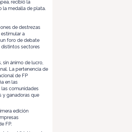
ea, recibió la
o la medalla de plata.
iones de destrezas
 estimular a
 un foro de debate
 distintos sectores
 sin ánimo de lucro,
nal. La pertenencia de
acional de FP
ña en las
a, las comunidades
es y ganadoras que
imera edición
 empresas
de FP.