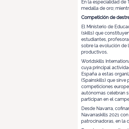
En la especialidad de 
medalla de oro; mientr
Competición de destr
El Ministerio de Educ
(skills) que constituy
estudiantes, profesor
sobre la evolución de l
productivos.
Worldskills Internatio
cuya principal activid
España a estas organi
(Spainskills) que sirv
competiciones europea
autónomas celebran su
participan en el camp
Desde Navarra, cofina
Navarraskills 2021 con
patrocinadoras, en la