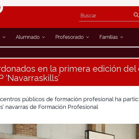
s
Alumnado
Profesorado
Familias
rdonados en la primera edición de
 ‘Navarraskills’
entros públicos de formación profesional ha partic
as’ navarras de Formación Profesional