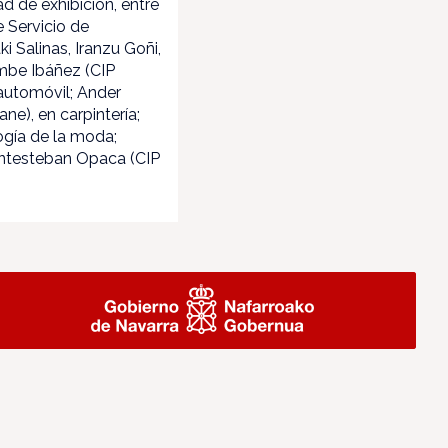
d de exhibición, entre
 Servicio de
ki Salinas, Iranzu Goñi,
uembe Ibáñez (CIP
 automóvil; Ander
ne), en carpintería;
logía de la moda;
antesteban Opaca (CIP