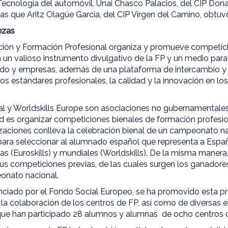
Tecnología del automóvil, Unai Chasco Palacios, del CIP Donap
as que Aritz Olagüe García, del CIP Virgen del Camino, obtuv
ezas
ación y Formación Profesional organiza y promueve competic
en un valioso instrumento divulgativo de la FP y un medio para
ado y empresas, además de una plataforma de intercambio y
os estándares profesionales, la calidad y la innovación en los
nal y Worldskills Europe son asociaciones no gubernamentales,
ad es organizar competiciones bienales de formación profesio
zaciones conlleva la celebración bienal de un campeonato n
e para seleccionar al alumnado español que representa a Espa
s (Euroskills) y mundiales (Worldskills). De la misma maner
s competiciones previas, de las cuales surgen los ganador
eonato nacional.
nciado por el Fondo Social Europeo, se ha promovido esta pr
 la colaboración de los centros de FP, así como de diversas
 que han participado 28 alumnos y alumnas de ocho centros 