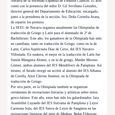
Navarra de la Sociedad Española de Estudios Clásicos. El acto
contó con la presencia del señor D. Gil Sevillano González,
director general del Departamento de Educación, encargado,
junto a la presidenta de la sección, Sra. Doña Cornelia Arana,
de repartir los premios.
La SEEC de Navarra organiza anualmente las Olimpiadas de
traducción de Griego y Latín para el alumnado de 2º de
Bachillerato. Este año, los ganadores de la Olimpiada han sido:
en castellano, tanto en traducción de Griego, como en la de
Latín, Carlos Azpilicueta Díaz de Cerio, del IES Navarro
Villoslada. En euskera, el mejor en la traducción de Latín fue
Simón Munguira Alonso, y en la de griego, Maider Moreno
Gómez, ambos alumnos del IES Mendillorri de Pamplona. Así
mismo, el Jurado otorgó un accésit al alumno del IES Alhama
de Corella, Aitor Chivite Jiménez, en la Olimpiada de
traducción de Griego.
Por otra parte, en la Olimpiada también se organizan
certámenes de recreaciones literarias y artísticas sobre mitos
greco-latinos. Este año, estos han sido los galardonados: Iara
Arambillet Luyando del IES Iturrama de Pamplona y Leyre
Carmona Sola, del IES Sierra de Leyre de Sangüesa en las
recreaciones literarias del mito de Medusa; Beñat Elduayen