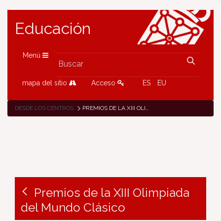
Educación
Menú
mapa del sitio
Acceso
ES
EU
DESDE LOS CENTROS
PREMIOS DE LA XIII OLIMPIADA DEL MUNDO CLÁSICO
Premios de la XIII Olimpiada
del Mundo Clásico