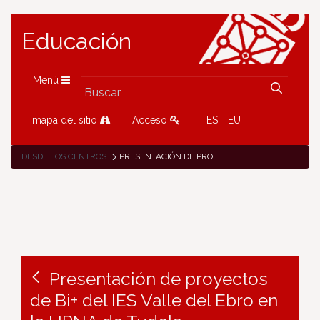
Educación
Menú
mapa del sitio
Acceso
ES
EU
DESDE LOS CENTROS
PRESENTACIÓN DE PROYECTOS DE BI+ DEL IES VALLE DEL EBRO EN LA UPNA DE TUDELA
Presentación de proyectos
de Bi+ del IES Valle del Ebro en